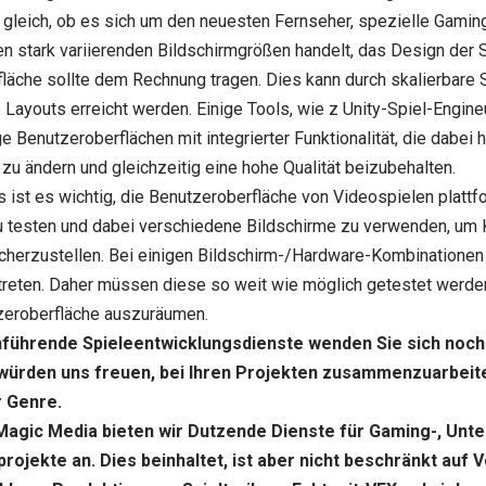
 gleich, ob es sich um den neuesten Fernseher, spezielle Gami
ren stark variierenden Bildschirmgrößen handelt, das Design der 
läche sollte dem Rechnung tragen. Dies kann durch skalierbare S
e Layouts erreicht werden. Einige Tools, wie z
Unity-Spiel-Engine
e Benutzeroberflächen mit integrierter Funktionalität, die dabei h
 zu ändern und gleichzeitig eine hohe Qualität beizubehalten.
s ist es wichtig, die Benutzeroberfläche von Videospielen plattf
u testen und dabei verschiedene Bildschirme zu verwenden, um K
cherzustellen. Bei einigen Bildschirm-/Hardware-Kombinationen
reten. Daher müssen diese so weit wie möglich getestet werd
zeroberfläche auszuräumen.
führende Spieleentwicklungsdienste wenden Sie sich noch
 würden uns freuen, bei Ihren Projekten zusammenzuarbeit
 Genre.
 Magic Media bieten wir Dutzende Dienste für Gaming-, Unte
rojekte an. Dies beinhaltet, ist aber nicht beschränkt auf
V