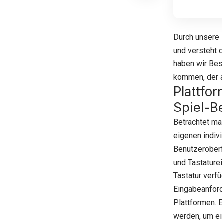
Durch unsere 
und versteht 
haben wir Bes
kommen, der an
Plattfo
Spiel-B
Betrachtet ma
eigenen indiv
Benutzeroberf
und Tastature
Tastatur verf
Eingabeanford
Plattformen. 
werden, um ei