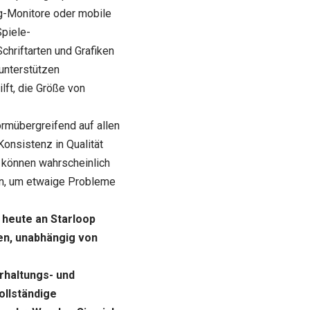
ng-Monitore oder mobile
Spiele-
chriftarten und Grafiken
unterstützen
ilft, die Größe von
ormübergreifend auf allen
onsistenz in Qualität
 können wahrscheinlich
en, um etwaige Probleme
 heute an Starloop
en, unabhängig von
rhaltungs- und
ollständige