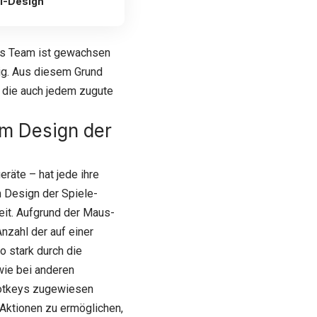
I-Design
s Team ist gewachsen
dig. Aus diesem Grund
d die auch jedem zugute
im Design der
räte – hat jede ihre
 Design der Spiele-
eit. Aufgrund der Maus-
nzahl der auf einer
o stark durch die
wie bei anderen
Hotkeys zugewiesen
Aktionen zu ermöglichen,