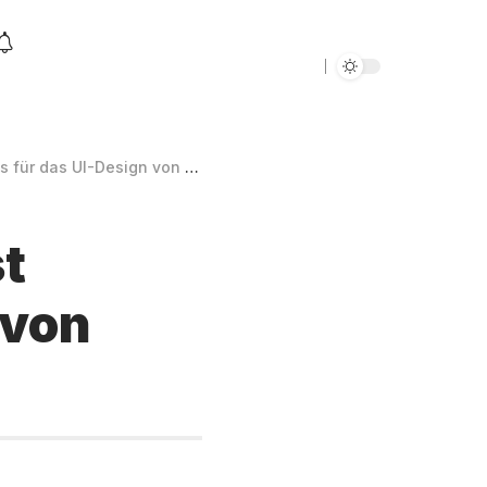
Design von Multiplattform-Spielen
t
 von