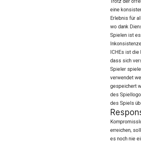
Trotz der off
eine konsiste
Erlebnis für a
wo dank Dien
Spielen ist es
Inkonsistenze
ICH
Es ist die
dass sich ver
Spieler spiel
verwendet wer
gespeichert w
des Spiellogo
des Spiels übe
Respons
Kompromisslos
erreichen, so
es noch nie e