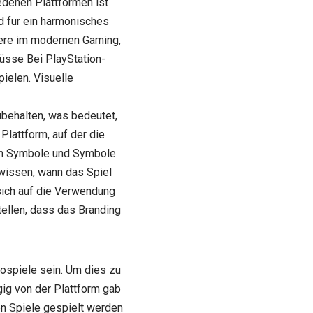
edenen Plattformen ist
nd für ein harmonisches
ndere im modernen Gaming,
lüsse
Bei PlayStation-
ielen. Visuelle
ubehalten, was bedeutet,
lattform, auf der die
lben Symbole und Symbole
 wissen, wann das Spiel
sich auf die Verwendung
tellen, dass das Branding
ospiele sein. Um dies zu
ig von der Plattform gab
en Spiele gespielt werden